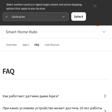
Select another country or region to get content and online shopping
options that apply to your location
Global/en
Select
Smart Home Hubs
Overview
Specs
FAQ
User Manual
FAQ
Как работают датчики дыма Aqara?
При каких условиях устройство может достичь 10 лет работы