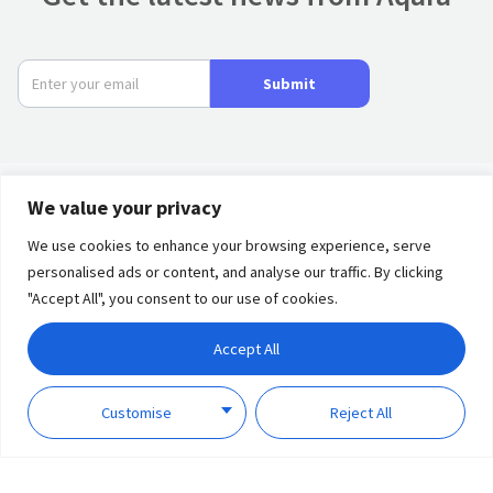
Submit
We value your privacy
Product
We use cookies to enhance your browsing experience, serve
personalised ads or content, and analyse our traffic. By clicking
Privacy
Term of
Partners
"Accept All", you consent to our use of cookies.
Policy
Use
Solutions
Accept All
Discover
Copyright © 2023 Lumi
Customise
Reject All
United Technology Co., Ltd.
Support
All Rights Reserved.
About Us