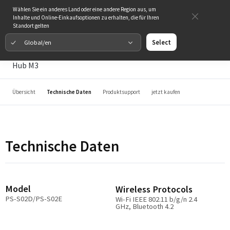
Wählen Sie ein anderes Land oder eine andere Region aus, um
Inhalte und Online-Einkaufsoptionen zu erhalten, die für Ihren
Standort gelten
Global/en
Select
Hub M3
Übersicht
Technische Daten
Produktsupport
jetzt kaufen
Technische Daten
Model
Wireless Protocols
PS-S02D/PS-S02E
Wi-Fi IEEE 802.11 b/g/n 2.4
GHz, Bluetooth 4.2