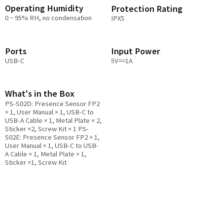
Operating Humidity
Protection Rating
0 ~ 95% RH, no condensation
IPX5
Ports
Input Power
USB-C
5V==1A
What's in the Box
PS-S02D: Presence Sensor FP2
× 1, User Manual × 1, USB-C to
USB-A Cable × 1, Metal Plate × 2,
Sticker ×2, Screw Kit × 1 PS-
S02E: Presence Sensor FP2 × 1,
User Manual × 1, USB-C to USB-
A Cable × 1, Metal Plate × 1,
Sticker ×1, Screw Kit