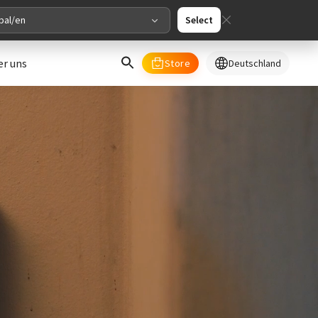
bal/en
Select
er uns
Store
Deutschland
select your country/regions
al
English
merica
ed States
English
pe
English
Deutschland
Deutsch