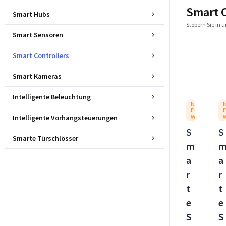
Smart C
Smart Hubs
Stöbern Sie in
Smart Sensoren
Smart Controllers
Smart Kameras
Intelligente Beleuchtung
N
E
E
W
Intelligente Vorhangsteuerungen
S
S
Smarte Türschlösser
m
a
a
r
r
t
t
e
e
S
S