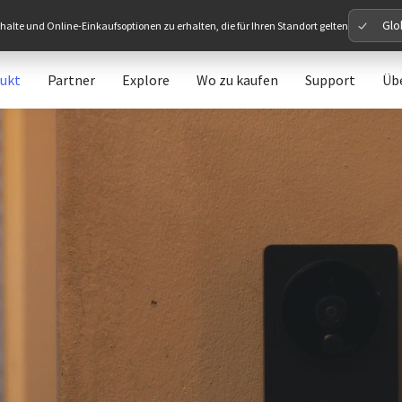
Glo
alte und Online-Einkaufsoptionen zu erhalten, die für Ihren Standort gelten
ukt
Partner
Explore
Wo zu kaufen
Support
Üb
Please 
Global
Glob
North A
Unit
Europe
Euro