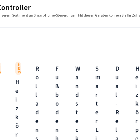
ontroller
 unserem Sortiment an Smart-Home-Steuerungen. Mit diesen Geräten können Sie Ihr Zuh
N
N
R
F
W
S
D
H
E
W
W
o
u
a
m
u
e
H
l
ß
n
a
a
i
m
e
l
b
d
r
l
z
i
a
o
s
t
-
k
z
d
d
t
e
R
ö
k
e
e
e
r
e
r
ö
n
n
c
L
l
p
r
s
h
k
i
a
e