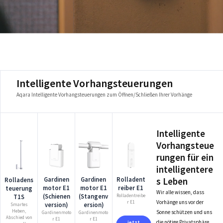
Intelligente Vorhangsteuerungen
Aqara Intelligente Vorhangsteuerungen zum Öffnen/Schließen Ihrer Vorhänge
Intelligente
Vorhangsteue
rungen für ein
intelligentere
s Leben
Gardinen
Gardinen
Rolladent
Rolladens
motor E1
motor E1
reiber E1
teuerung
Wir alle wissen, dass
(Stangenv
(Schienen
T1S
Rolladentreibe
Vorhänge uns vor der
r E1
ersion)
version)
Smartes
Heben,
Sonne schützen und uns
Gardinenmoto
Gardinenmoto
Abschied von
r E1
r E1
die nötige Privatsphäre
jetzt