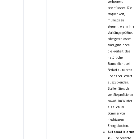
verheerend
beeinflussen. Die
Möglichkeit,
mühelos zu
steuern, wann Ihre
Vorhänge geöffnet
oder geschlossen
sind, gibt Ihnen
die Freiheit, das
natürliche
Sonnenlicht bei
Bedarf zu nutzen
und es bei Bedarf
auszublenden.
Stellen Sie sich
vor, Sie profitieren
sowohl im Winter
als auch im
Sommer von
niedrigeren
Energiekosten.
Automatisierun
g
– Eine beliebte