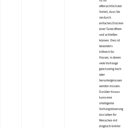
ist ihr
offensichtlichster
Vorteil, dass Sie
sie durch
einfaches Drücken
einer Taste öffnen
und schließen
können. Dies ist
besonders
hilfreich für
Häuser, in denen
viele Vorhänge
gleichzeitig hoch-
oder
heruntergelassen
werden müssen.
Darüber hinaus
kann eine
intelligente
Vorhangsteuerung
das Leben für
Menschen mit
eingeschränkter