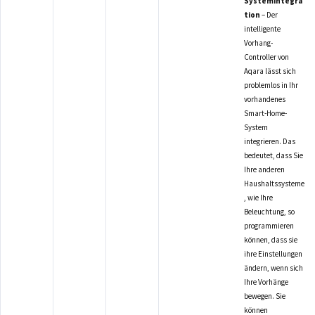
Systemintegra
tion
– Der
intelligente
Vorhang-
Controller von
Aqara lässt sich
problemlos in Ihr
vorhandenes
Smart-Home-
System
integrieren. Das
bedeutet, dass Sie
Ihre anderen
Haushaltssysteme
, wie Ihre
Beleuchtung, so
programmieren
können, dass sie
ihre Einstellungen
ändern, wenn sich
Ihre Vorhänge
bewegen. Sie
können