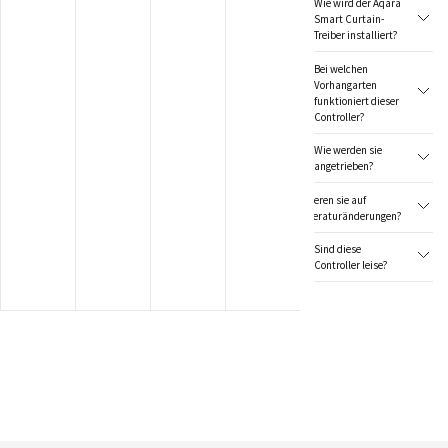
Wie wird der Aqara
Smart Curtain-
Treiber installiert?
Bei welchen
Vorhangarten
funktioniert dieser
Controller?
Wie werden sie
angetrieben?
Reagieren sie auf
Temperaturänderungen?
Sind diese
Controller leise?