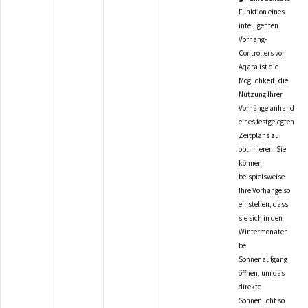
Funktion eines
intelligenten
Vorhang-
Controllers von
Aqara ist die
Möglichkeit, die
Nutzung Ihrer
Vorhänge anhand
eines festgelegten
Zeitplans zu
optimieren. Sie
können
beispielsweise
Ihre Vorhänge so
einstellen, dass
sie sich in den
Wintermonaten
bei
Sonnenaufgang
öffnen, um das
direkte
Sonnenlicht so