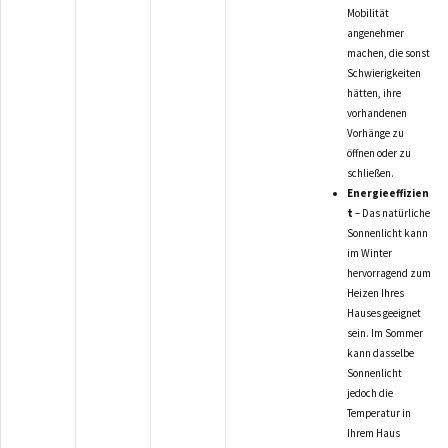
Mobilität
angenehmer
machen, die sonst
Schwierigkeiten
hätten, ihre
vorhandenen
Vorhänge zu
öffnen oder zu
schließen.
Energieeffizien
t
– Das natürliche
Sonnenlicht kann
im Winter
hervorragend zum
Heizen Ihres
Hauses geeignet
sein. Im Sommer
kann dasselbe
Sonnenlicht
jedoch die
Temperatur in
Ihrem Haus