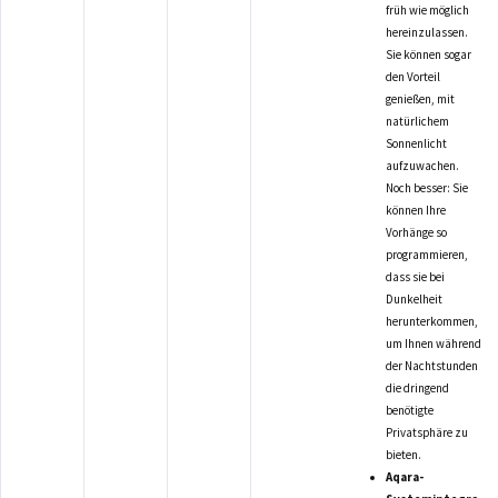
früh wie möglich
hereinzulassen.
Sie können sogar
den Vorteil
genießen, mit
natürlichem
Sonnenlicht
aufzuwachen.
Noch besser: Sie
können Ihre
Vorhänge so
programmieren,
dass sie bei
Dunkelheit
herunterkommen,
um Ihnen während
der Nachtstunden
die dringend
benötigte
Privatsphäre zu
bieten.
Aqara-