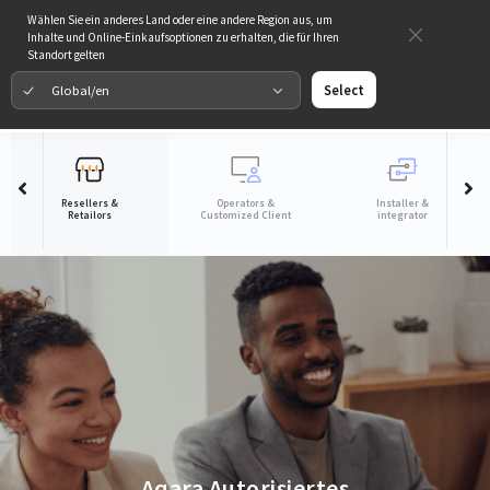
Wählen Sie ein anderes Land oder eine andere Region aus, um
Inhalte und Online-Einkaufsoptionen zu erhalten, die für Ihren
Standort gelten
Global/en
Select
Resellers &
Operators &
Installer &
Retailors
Customized Client
integrator
Aqara Autorisiertes