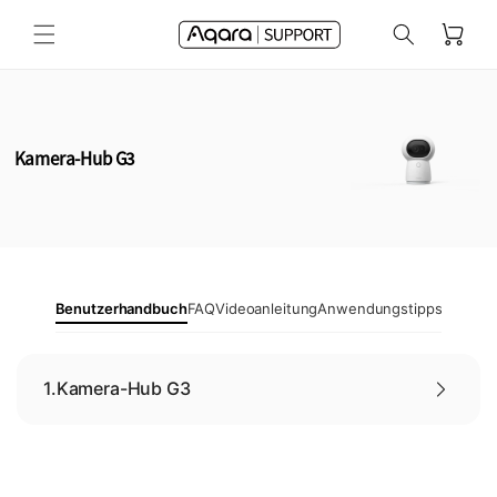
Direkt
zum
Warenkorb
Inhalt
Kamera-Hub G3
Benutzerhandbuch
FAQ
Videoanleitung
Anwendungstipps
1.
Kamera-Hub G3