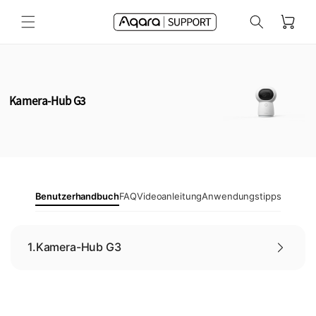
Direkt
zum
Warenkorb
Inhalt
Kamera-Hub G3
Benutzerhandbuch
FAQ
Videoanleitung
Anwendungstipps
1.
Kamera-Hub G3