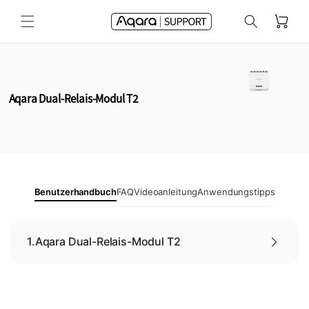
Direkt
zum
Warenkorb
Inhalt
Aqara Dual-Relais-Modul T2
Benutzerhandbuch
FAQ
Videoanleitung
Anwendungstipps
1.
Aqara Dual-Relais-Modul T2