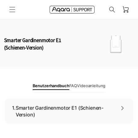
Direkt
zum
Warenkorb
Inhalt
Smarter Gardinenmotor E1
(Schienen-Version)
Benutzerhandbuch
FAQ
Videoanleitung
1.
Smarter Gardinenmotor E1 (Schienen-
Version)