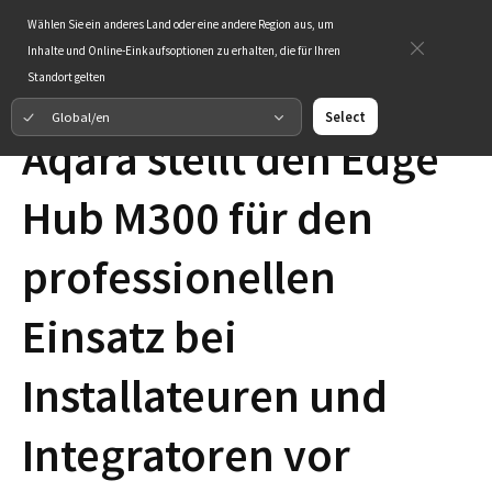
Wählen Sie ein anderes Land oder eine andere Region aus, um
Inhalte und Online-Einkaufsoptionen zu erhalten, die für Ihren
Standort gelten
Global/en
Select
Aqara stellt den Edge
Hub M300 für den
professionellen
Einsatz bei
Installateuren und
Integratoren vor