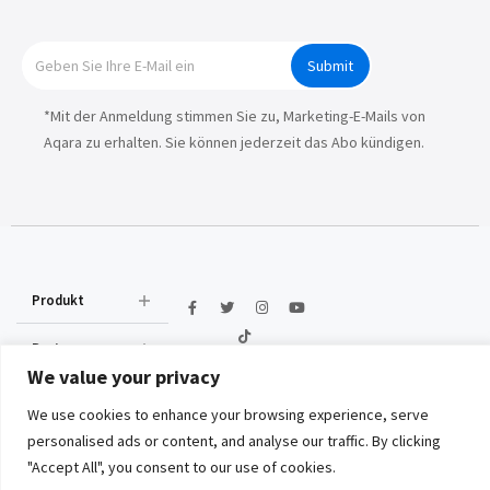
Submit
*Mit der Anmeldung stimmen Sie zu, Marketing-E-Mails von
Aqara zu erhalten. Sie können jederzeit das Abo kündigen.
Produkt
Partner
We value your privacy
Lösungen
We use cookies to enhance your browsing experience, serve
Copyright © 2026 Lumi United
personalised ads or content, and analyse our traffic. By clicking
Wo kaufen
Technology Co., Ltd. All Rights
"Accept All", you consent to our use of cookies.
Reserved.