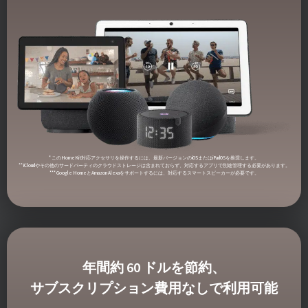
* このHomeKit対応アクセサリを操作するには、最新バージョンのiOSまたはiPadOSを推奨します。
** iCloudやその他のサードパーティのクラウドストレージは含まれておらず、対応するアプリで別途管理する必要があります。
*** Google HomeとAmazon Alexaをサポートするには、対応するスマートスピーカーが必要です。
年間約 60 ドルを節約、
サブスクリプション費用なしで利用可能