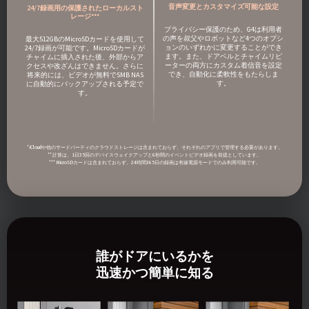
音声変更とカスタマイズ可能な設定
24/7録画用の保護されたローカルスト
レージ***
プライバシー保護のため、G4は利用者
の声を叔父やロボットなど4つのオプシ
最大512GBのMicroSDカードを使用して
ョンのいずれかに変更することができ
24/7録画が可能です。MicroSDカードが
ます。また、ドアベルとチャイムリピ
チャイムに插入された後、外部からア
ーターの両方にカスタム着信音を設定
クセスや改ざんはできません。さらに
でき、自動化に柔軟性をもたらしま
将来的には、ビデオが無料でSMB NAS
す。
に自動的にバックアップされる予定で
す。
* iCloudや他のサードパーティのクラウドストレージは含まれておらず、それぞれのアプリで管理する必要があります。
** 計算は、1日35回のデバイスウェイクアップと6秒間のイベントビデオ録画を前提としています。
*** MicroSDカードは含まれておらず、24時間365日の録画は有線電源モードでのみ利用可能です。
誰がドアにいるかを
迅速かつ簡単に知る