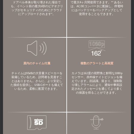
で最大4ヶ月間使用できます。** あるい
ドアベル本体が取り壊された場合で
は、AC/DCコンバータに配線し、停電時
も、イベント前の最大6秒のビデオクリ
にはバッテリーをバックアップとして
ップがセキュリティのためにクラウド
使用することもできます。
にアップロードされます*。
複数のアラートと高画質
屋内のチャイム付属
カメラは162度の視野角と鮮明な1080p
チャイムは95dBの大音量スピーカーを
センサー、赤外線ナイトビジョンを備
装備しているため、訪問者を見逃すこ
えています。顔認識、留まり、強制取
とはありません。さらに、より安定し
り壊しアラームにより、通知や事前設
た接続を提供し、USB-Cポートも備えて
定されたメッセージを通じてより多く
いるため、柔軟に配置できます。
の保護を得ることができます。