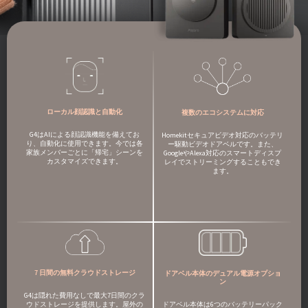
ローカル顔認識と自動化
複数のエコシステムに対応
G4はAIによる顔認識機能を備えてお
Homekitセキュアビデオ対応のバッテリ
り、自動化に使用できます。今では各
ー駆動ビデオドアベルです。また、
家族メンバーごとに「帰宅」シーンを
GoogleやAlexa対応のスマートディスプ
カスタマイズできます。
レイでストリーミングすることもでき
ます。
7 日間の無料クラウドストレージ
ドアベル本体のデュアル電源オプショ
ン
G4は隠れた費用なしで最大7日間のクラ
ドアベル本体は6つのバッテリーパック
ウドストレージを提供します。屋外の